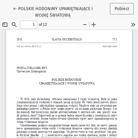
Wróć do szczegółów artykułu
←
POLSKIE HODONIMY UPAMIĘTNIAJĄCE I
Pobierz
WOJNĘ ŚWIATOWĄ