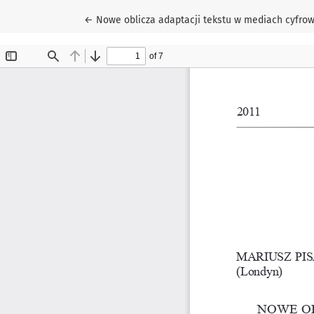
Wróć do szczegółów artykułu
←
Nowe oblicza adaptacji tekstu w mediach cyfrow