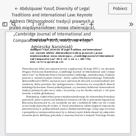
Wróć do szczegółów artykułu
←
Abdulquawi Yusuf, Diversity of Legal
Pobierz
Traditions and International Law: Keynote
Address (Różnorodność tradycji prawnych a
prawo międzynarodowe: mowa otwierająca),
„Cambridge Journal of International and
Comparative Law” 2013, vol. 2, no. 4 (opr.
Agnieszka Narożniak)