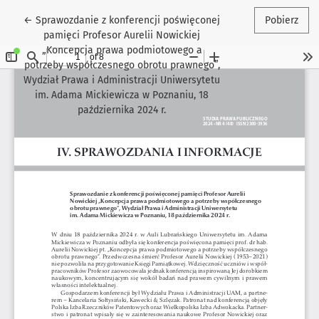
Wróć do szczegółów artykułu
←
Sprawozdanie z konferencji poświęconej
Pobierz
pamięci Profesor Aurelii Nowickiej
„Koncepcja prawa podmiotowego a
potrzeby współczesnego obrotu prawnego”,
Wydział Prawa i Administracji Uniwersytetu
im. Adama Mickiewicza w Poznaniu, 18
października 2024 r.