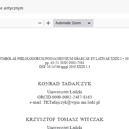
łu
ie antycznym