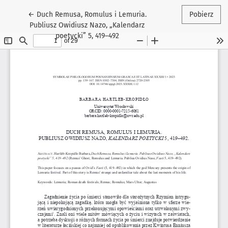
Wróć do szczegółów artykułu
←
Duch Remusa, Romulus i Lemuria.
Pobierz
Publiusz Owidiusz Nazo, „Kalendarz
poetycki” 5, 419–492