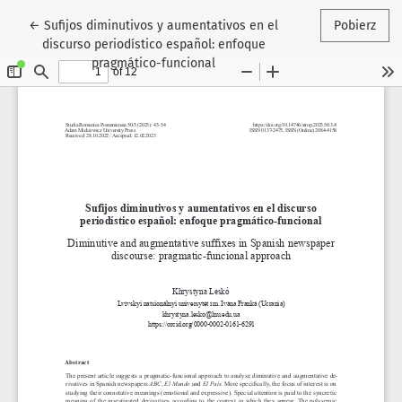
Wróć do szczegółów artykułu
←
Sufijos diminutivos y aumentativos en el
Pobierz
discurso periodístico español: enfoque
pragmático-funcional