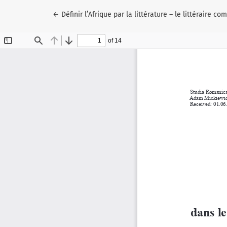
Wróć do szczegółów artykułu
←
Définir l’Afrique par la littérature – le littéraire 