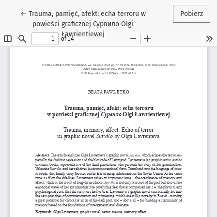
Wróć do szczegółów artykułu
←
Trauma, pamięć, afekt: echa terroru w
Pobierz
powieści graficznej Сурвило Olgi
Ławrientiewej