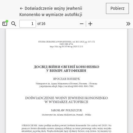
Wróć do szczegółów artykułu
←
Doświadczenie wojny Jewhenii
Pobierz
Kononenko w wymiarze autofikcji