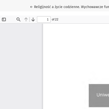
Wróć do szczegółów artykułu
←
Religijność a życie codzienne. Wychowawcze fun