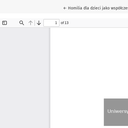
Wróć do szczegółów artykułu
←
Homilia dla dzieci jako współcz