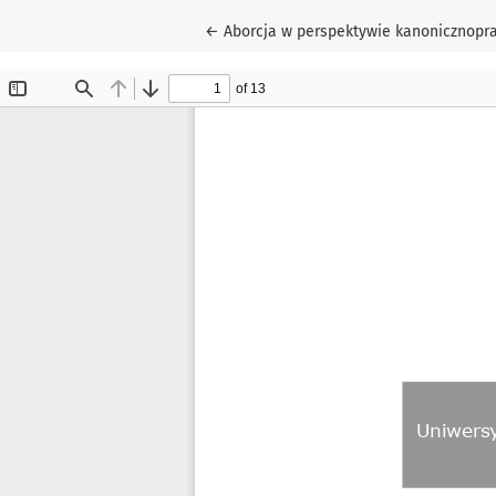
Wróć do szczegółów artykułu
←
Aborcja w perspektywie kanonicznopra