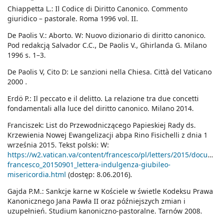
Chiappetta L.: Il Codice di Diritto Canonico. Commento
giuridico – pastorale. Roma 1996 vol. II.
De Paolis V.: Aborto. W: Nuovo dizionario di diritto canonico.
Pod redakcją Salvador C.C., De Paolis V., Ghirlanda G. Milano
1996 s. 1–3.
De Paolis V, Cito D: Le sanzioni nella Chiesa. Città del Vaticano
2000 .
Erdö P.: Il peccato e il delitto. La relazione tra due concetti
fondamentali alla luce del diritto canonico. Milano 2014.
Franciszek: List do Przewodniczącego Papieskiej Rady ds.
Krzewienia Nowej Ewangelizacji abpa Rino Fisichelli z dnia 1
września 2015. Tekst polski: W:
https://w2.vatican.va/content/francesco/pl/letters/2015/docume
francesco_20150901_lettera-indulgenza-giubileo-
misericordia.html
(dostęp: 8.06.2016).
Gajda P.M.: Sankcje karne w Kościele w świetle Kodeksu Prawa
Kanonicznego Jana Pawła II oraz późniejszych zmian i
uzupełnień. Studium kanoniczno-pastoralne. Tarnów 2008.