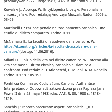
przekazywania (22 lutego 1987). AAS. R. 80: 1988 s. 70–102.
Kowalski J.: Aborcja. W: Encyklopedia bioetyki. Personalizm
chrześcijański. Pod redakcją Andrzeja Muszali. Radom 2009 s.
53–59.
Martinelli E.: L’azione penale nell’ordinamento canonico. Uno
studio di diritto comparato. Torino 2011.
McNamara E.: La facoltà di assolvere dalle censure. W:
https://it.zenit.org/articles/la-facolta-di-assolvere-dalle-
censure/
(dostęp: 11.06.2016).
Milani D.: L’inizio della vita nel diritto canonico. W: Intorno alla
vita che nasce. Diritto ebraico, canonico e islamico a
confronto. Pod redakcją D. Atighetchi, D. Milani, A. M. Rabello.
Torino 2013 s. 105-192.
Pontificia Commissio Codicis Iuris Canonici Authentice
Interpretando: Odpowiedź zatwierdzona przez Papieża Jana
Pawła II dnia 23 maja 1988 roku. AAS. R. 80: 1988 s. 1818–
1819.
Sanchis J.: L’aborto procurato: aspetti canonistici. „Ius
Ecclesiae”. 2: 1989 s. 663–677.