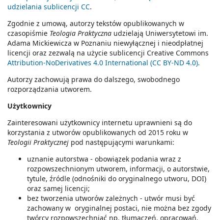
udzielania sublicencji CC
.
Zgodnie z umową, autorzy tekstów opublikowanych w
czasopiśmie
Teologia Praktyczna
udzielają Uniwersytetowi im.
Adama Mickiewicza w Poznaniu niewyłącznej i nieodpłatnej
licencji oraz zezwalą na użycie sublicencji Creative Commons
Attribution-NoDerivatives 4.0 International (CC BY-ND 4.0).
Autorzy zachowują prawa do dalszego, swobodnego
rozporządzania utworem.
Użytkownicy
Zainteresowani użytkownicy internetu uprawnieni są do
korzystania z utworów opublikowanych od 2015 roku w
Teologii Praktycznej
pod następującymi warunkami:
uznanie autorstwa - obowiązek podania wraz z
rozpowszechnionym utworem, informacji, o autorstwie,
tytule, źródle (odnośniki do oryginalnego utworu, DOI)
oraz samej licencji;
bez tworzenia utworów zależnych - utwór musi być
zachowany w oryginalnej postaci, nie można bez zgody
twórcy rozpowszechniać np. tłumaczeń, opracowań.