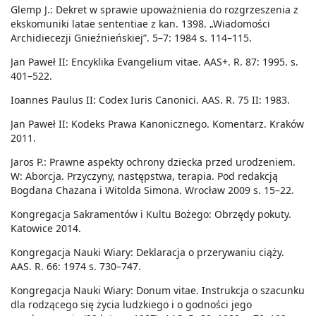
Glemp J.: Dekret w sprawie upoważnienia do rozgrzeszenia z
ekskomuniki latae sententiae z kan. 1398. „Wiadomości
Archidiecezji Gnieźnieńskiej”. 5–7: 1984 s. 114–115.
Jan Paweł II: Encyklika Evangelium vitae. AAS+. R. 87: 1995. s.
401–522.
Ioannes Paulus II: Codex Iuris Canonici. AAS. R. 75 II: 1983.
Jan Paweł II: Kodeks Prawa Kanonicznego. Komentarz. Kraków
2011.
Jaros P.: Prawne aspekty ochrony dziecka przed urodzeniem.
W: Aborcja. Przyczyny, następstwa, terapia. Pod redakcją
Bogdana Chazana i Witolda Simona. Wrocław 2009 s. 15–22.
Kongregacja Sakramentów i Kultu Bożego: Obrzędy pokuty.
Katowice 2014.
Kongregacja Nauki Wiary: Deklaracja o przerywaniu ciąży.
AAS. R. 66: 1974 s. 730–747.
Kongregacja Nauki Wiary: Donum vitae. Instrukcja o szacunku
dla rodzącego się życia ludzkiego i o godności jego