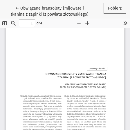
Wróć do szczegółów artykułu
←
Obwiązane bransolety żmijowate i
Pobierz
tkanina z zapinki (z powiatu złotowskiego)