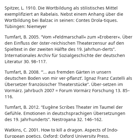
Spitzer, L. 1910. Die Wortbildung als stilistisches Mittel
exemplifiziert an Rabelais. Nebst einem Anhang über die
Wortbildung bei Balzac in seinen: Contes Drola-tiques.
Tübingen: Niemeyer
Tumfart, B. 2005. “Vom »Feldmarschall« zum »Eroberer«. Über
den Einfluss der öster-reichischen Theaterzensur auf den
Spieltext in der zweiten Hälfte des 19. Jahrhun-derts”.
Internationales Archiv für Sozialgeschichte der deutschen
Literatur 30. 98–117.
Tumfart, B. 2008. “‘... aus fremden Gärten in unsern
deutschen Boden von mir ver-pflanzt’. Ignaz Franz Castelli als
Übersetzer französischer Theaterstücke”. Über-setzen im
Vormärz. Jahrbuch 2007 = Forum Vormärz Forschung 13. 85–
116.
Tumfart, B. 2012. “Eugène Scribes Theater im Taumel der
Gefühle. Emotionen in deutschsprachigen Übersetzungen
des 19. Jahrhunderts”. Nestroyana 32. 146–162.
Watkins, C. 2001. How to kill a dragon. Aspects of Indo-
European poetics. Oxford: Oxford University Press.