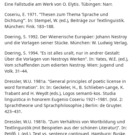
Eine Fallstudie am Werk von O. Elytis. Tübingen: Narr.
Coseriu, E. 1971. “Thesen zum Thema ‘Sprache und
Dichtung’”. In: Stempel, W. (ed.), Beiträge zur Textlinguistik.
München: Fink. 183–188.
Doering, S. 1992. Der Wienerische Europäer: Johann Nestroy
und die Vorlagen seiner Stücke. München: W. Ludwig Verlag.
Doering, S. 1994. “Es ist alles uralt, nur in andrer Gestalt:
Über die Vorlagen von Nestroys Werken”. In: Yates, W.E. (ed.),
Vom schaffenden zum edierten Nestroy. Wien: Jugend und
Volk. 31–44.
Dressler, W.U. 1981a. “General principles of poetic license in
word formation”. In: In: Geckeler, H., B. Schlieben-Lange, K.
Trabant and H. Weydt (eds.), Logos semanti-kos. Studia
linguistica in honorem Eugenio Coseriu 1921–1981. (Vol. 2:
Sprachtheorie und Sprachphilosophie.) Berlin: de Gruyter.
423–431.
Dressler, W.U. 1981b. “Zum Verhältnis von Wortbildung und
Textlinguistik (mit Beispielen aus der schönen Literatur)”. In:
Petőfi, J. (ed.), Text vs. sentence continued. Hamburg: Buske.