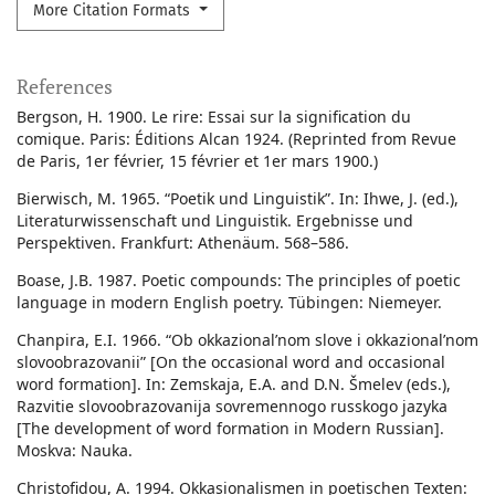
More Citation Formats
References
Bergson, H. 1900. Le rire: Essai sur la signification du
comique. Paris: Éditions Alcan 1924. (Reprinted from Revue
de Paris, 1er février, 15 février et 1er mars 1900.)
Bierwisch, M. 1965. “Poetik und Linguistik”. In: Ihwe, J. (ed.),
Literaturwissenschaft und Linguistik. Ergebnisse und
Perspektiven. Frankfurt: Athenäum. 568–586.
Boase, J.B. 1987. Poetic compounds: The principles of poetic
language in modern English poetry. Tübingen: Niemeyer.
Chanpira, E.I. 1966. “Ob okkazional’nom slove i okkazional’nom
slovoobrazovanii” [On the occasional word and occasional
word formation]. In: Zemskaja, E.A. and D.N. Šmelev (eds.),
Razvitie slovoobrazovanija sovremennogo russkogo jazyka
[The development of word formation in Modern Russian].
Moskva: Nauka.
Christofidou, A. 1994. Okkasionalismen in poetischen Texten: