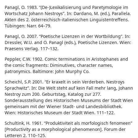
Panagl, O. 1983. “(De-)Lexikalisierung und Paretymologie im
Wortschatz Johann Nestroys”. In: Dardano, M. (ed.), Parallela.
Akten des 2. österreichisch-italienischen Linguistentreffens.
Tübingen: Narr. 64–79.
Panagl, O. 2007. “Poetische Lizenzen in der Wortbildung”. In:
Dressler, W.U. and O. Panagl (eds.), Poetische Lizenzen. Wien:
Praesens Verlag. 117–132.
Peppler, C.W. 1902. Comic terminations in Aristophanes and
the comic fragments: Diminutives, character names,
patronymics. Baltimore: John Murphy Co.
Scheichl, S.P. 2001. “Er kraxelt in sein Verderben. Nestroys
Sprachwitz”. In: Die Welt steht auf kein Fall mehr lang, Johann
Nestroy zum 200. Geburtstag, Katalog zur 277.
Sonderausstellung des Historischen Museums der Stadt Wien
gemeinsam mit der Wiener Stadt- und Landesbibliothek.
Wien: Historisches Museum der Stadt Wien. 111–122.
Schultink, H. 1961. “Produktiviteit als morfologisch fenomeen”
[Productivity as a morphological phenomenon]. Forum der
Letteren 2. 110–125.