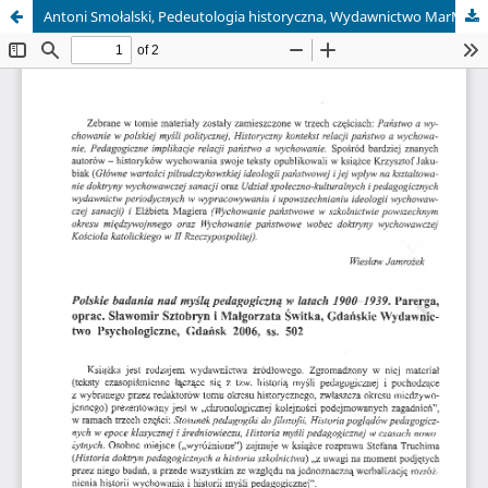
Antoni Smołalski, Pedeutologia historyczna, Wydawnictwo MarMar Marian Kaczorowski, Wrocław 2006, ss. 147