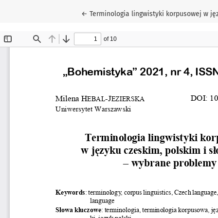
Wróć do szczegółów artykułu
←
Terminologia lingwistyki korpusowej w j