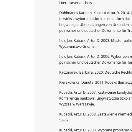
Literaturverzeichnis
Dahlmanns Karsten, Kubacki Artur D. 2014.
tekstów z wyboru polskich i niemieckich do
beglaubigte Übersetzungen von Urkunden a
polnischer und deutscher Dokumente für T
Iluk, Jan, Kubacki Artur D. 2003. Muster po
Wydawnictwo Gnome.
Iluk, Jan, Kubacki Artur D. 2006. Wybór pol
polnischer und deutscher Dokumente für Ta
Kaczmarek, Barbara. 2020. Deutsche Rechts
Kierzkowska, Danuta. 2011. Kodeks tłumacz
Kubacki, Artur D. 2007. Kształcenie kandydat
Konferencja naukowa. Lingwistyczna Szkoła 
Wyższa w Warszawie.
Kubacki, Artur D. 2008. Zestawienie niemiec
52-67.
Kubacki, Artur D. 2008. Wybrane problemy p