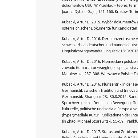
dokumentów USC. W Przekład – teorie, termin
Joanna Dybiec-Gajer, 151–160. Kraków: Tert
Kubacki, Artur D. 2015. Wybór dokumentów a
ӧsterreichischer Dokumente für Kandidate
Kubacki, Artur D. 2016. Der plurizentrische 
schweizerhochdeutschen und bundesdeutsche
Linguistics/Angewandte Linguistik 18: 3/201
Kubacki, Artur D. 2016. Niemieckie i polski
zawodu tłumacza przysięgłego i specjalisty
Matulewska, 287–308. Warszawa: Polskie Tow
Kubacki, Artur D. 2016. Plurizentrik in der
Germanistik zwischen Tradition und Innovati
Germanistik, Shanghai, 23.–30.8.2015. Ban
Sprachvergleich – Deutsch in Bewegung: Gra
kulturelle, politische und soziale Perspekti
(hyper)mediale Kultur, Publikationen der Int
Jin Zhao, Michael Szurawitzki, 55–59. Frankfu
Kubacki, Artur D. 2017. Status und Zertifiz
Polen. Parallelen und Unterschiede. W W dial