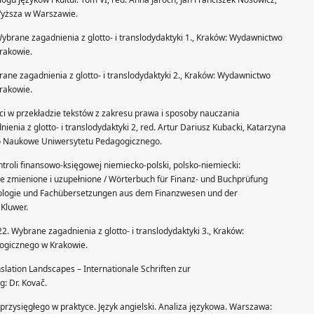
Wyższa w Warszawie.
ybrane zagadnienia z glotto- i translodydaktyki 1., Kraków: Wydawnictwo
rakowie.
rane zagadnienia z glotto- i translodydaktyki 2., Kraków: Wydawnictwo
rakowie.
ci w przekładzie tekstów z zakresu prawa i sposoby nauczania
nia z glotto- i translodydaktyki 2, red. Artur Dariusz Kubacki, Katarzyna
o Naukowe Uniwersytetu Pedagogicznego.
ntroli finansowo-księgowej niemiecko-polski, polsko-niemiecki:
ie zmienione i uzupełnione / Wörterbuch für Finanz- und Buchprüfung
nologie und Fachübersetzungen aus dem Finanzwesen und der
Kluwer.
2. Wybrane zagadnienia z glotto- i translodydaktyki 3., Kraków:
gicznego w Krakowie.
anslation Landscapes – Internationale Schriften zur
: Dr. Kovač.
rzysięgłego w praktyce. Język angielski. Analiza językowa. Warszawa: