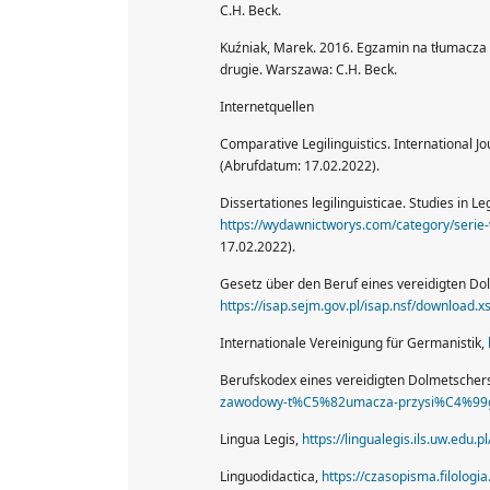
C.H. Beck.
Kuźniak, Marek. 2016. Egzamin na tłumacza p
drugie. Warszawa: C.H. Beck.
Internetquellen
Comparative Legilinguistics. International 
(Abrufdatum: 17.02.2022).
Dissertationes legilinguisticae. Studies in L
https://wydawnictworys.com/category/serie-w
17.02.2022).
Gesetz über den Beruf eines vereidigten Do
https://isap.sejm.gov.pl/isap.nsf/downlo
Internationale Vereinigung für Germanistik,
Berufskodex eines vereidigten Dolmetscher
zawodowy-t%C5%82umacza-przysi%C4%99
Lingua Legis,
https://lingualegis.ils.uw.edu.p
Linguodidactica,
https://czasopisma.filologia