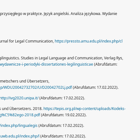
rzysięgłego w praktyce. Język angielski. Analiza językowa. Wydanie
Journal for Legal Communication,
https://pressto.amu.edu.pl/index.php/cl
egilinguistics. Studies in Legal Language and Communication, Verlag Rys,
ydawnicze-i-periodyki-dissertationes-legilinguisticae
(Abrufdatum:
lmetschers und Übersetzers,
ad.xsp/WDU20042732702/U/D20042702Lj.pdf
(Abrufdatum: 17.02.2022).
http://ivg2020.unipa.it/
(Abrufdatum: 17.02.2022).
s und Übersetzers. 2018.
https://tepis.org.pl/wp-content/uploads/Kodeks-
g%C5%82ego-2018.pdf
(Abrufdatum: 19.02.2022).
l/index.php/lingualegis
(Abrufdatum: 17.02.2022).
.uwb.edu.pl/index.php/l
(Abrufdatum: 17.02.2022).