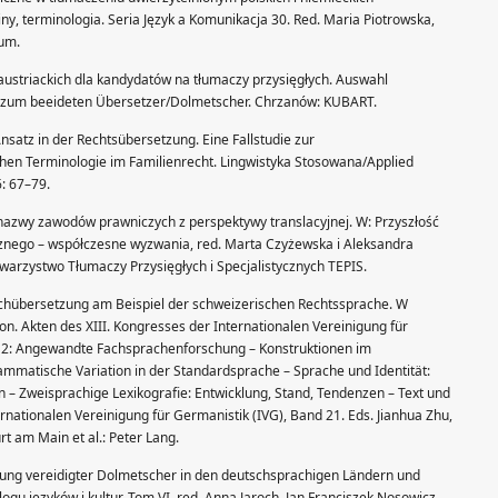
y, terminologia. Seria Język a Komunikacja 30. Red. Maria Piotrowska,
ium.
ustriackich dla kandydatów na tłumaczy przysięgłych. Auswahl
n zum beeideten Übersetzer/Dolmetscher. Chrzanów: KUBART.
Ansatz in der Rechtsübersetzung. Eine Fallstudie zur
n Terminologie im Familienrecht. Lingwistyka Stosowana/Applied
6: 67–79.
e nazwy zawodów prawniczych z perspektywy translacyjnej. W: Przyszłość
cznego – współczesne wyzwania, red. Marta Czyżewska i Aleksandra
arzystwo Tłumaczy Przysięgłych i Specjalistycznych TEPIS.
 Fachübersetzung am Beispiel der schweizerischen Rechtssprache. W
on. Akten des XIII. Kongresses der Internationalen Vereinigung für
d 2: Angewandte Fachsprachenforschung – Konstruktionen im
mmatische Variation in der Standardsprache – Sprache und Identität:
ven – Zweisprachige Lexikografie: Entwicklung, Stand, Tendenzen – Text und
ernationalen Vereinigung für Germanistik (IVG), Band 21. Eds. Jianhua Zhu,
rt am Main et al.: Peter Lang.
ierung vereidigter Dolmetscher in den deutschsprachigen Ländern und
ogu języków i kultur. Tom VI, red. Anna Jaroch, Jan Franciszek Nosowicz,