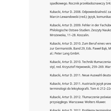
spadkowego. Rocznik przekładoznawczy 3/4
Kubacki, Artur D. 2008. Odpowiedzialność z
Marcin Lewandowski (red.): Język, komunikacj
Kubacki, Artur D. 2009. Fehler in der Fachüb
Philologische Ostsee-Studien. Zeszyty Naukow
Mrożewska, 11–28. Koszalin.
Kubacki, Artur D. 2010. Zum Beruf eines vere
zur Germanistik. Band 29, Eds. Paweł Bąk, 
al.: Peter Lang GmbH.
Kubacki, Artur D. 2010. Techniki tłumaczenia
styl, red. Krzysztof Hejwowski, 259–269. Wa
Kubacki, Artur D. 2011. Neue Auswahl deut
Kubacki, Artur D. 2011. Austriacki język pr
terminologii do leksykografii. Tom 4: 212–22
Kubacki, Artur D. 2012. Tłumaczenie poświad
przysięgłego. Warszawa: Wolters Kluwer.
Kubacki, Artur D. 2012. Problemy terminolog