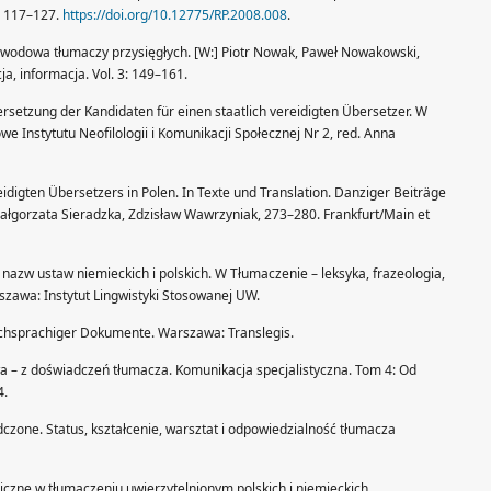
: 117–127.
https://doi.org/10.12775/RP.2008.008
.
awodowa tłumaczy przysięgłych. [W:] Piotr Nowak, Paweł Nowakowski,
a, informacja. Vol. 3: 149–161.
ersetzung der Kandidaten für einen staatlich vereidigten Übersetzer. W
e Instytutu Neofilologii i Komunikacji Społecznej Nr 2, red. Anna
idigten Übersetzers in Polen. In Texte und Translation. Danziger Beiträge
Małgorzata Sieradzka, Zdzisław Wawrzyniak, 273–280. Frankfurt/Main et
 nazw ustaw niemieckich i polskich. W Tłumaczenie – leksyka, frazeologia,
rszawa: Instytut Lingwistyki Stosowanej UW.
schsprachiger Dokumente. Warszawa: Translegis.
awa – z doświadczeń tłumacza. Komunikacja specjalistyczna. Tom 4: Od
4.
czone. Status, kształcenie, warsztat i odpowiedzialność tłumacza
iczne w tłumaczeniu uwierzytelnionym polskich i niemieckich