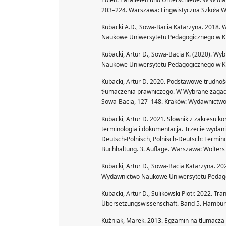
203–224. Warszawa: Lingwistyczna Szkoła 
Kubacki A.D., Sowa-Bacia Katarzyna. 2018. W
Naukowe Uniwersytetu Pedagogicznego w K
Kubacki, Artur D., Sowa-Bacia K. (2020). Wyb
Naukowe Uniwersytetu Pedagogicznego w K
Kubacki, Artur D. 2020. Podstawowe trudnoś
tłumaczenia prawniczego. W Wybrane zagadnie
Sowa-Bacia, 127–148. Kraków: Wydawnictw
Kubacki, Artur D. 2021. Słownik z zakresu ko
terminologia i dokumentacja. Trzecie wydan
Deutsch-Polnisch, Polnisch-Deutsch: Termi
Buchhaltung. 3. Auflage. Warszawa: Wolters 
Kubacki, Artur D., Sowa-Bacia Katarzyna. 202
Wydawnictwo Naukowe Uniwersytetu Pedago
Kubacki, Artur D., Sulikowski Piotr. 2022. Tr
Übersetzungswissenschaft. Band 5. Hamburg
Kuźniak, Marek. 2013. Egzamin na tłumacza p