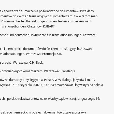
 Jak sporządzać tłumaczenia poświadczone dokumentów? Przekłady
kumentów do ćwiczeń translacyjnych z komentarzem. / Wie fertigt man
n? Kommentierte Übersetzungen zu den Texten aus der Auswahl
ranslationsübungen. Chrzanów: KUBART.
lnischer und deutscher Dokumente für Translationsübungen. Katowice:
skich i niemieckich dokumentów do ćwiczeń translacyjnych. Auswahl
nslationsübungen. Warszawa: Promocja XXI.
sprache. Warszawa: C.H. Beck.
a przysięgłego z komentarzem. Warszawa: Translegis.
ów na tłumaczy przysięgłych w Polsce. W W dialogu języków i kultur.
Wyższa 15–16 stycznia 2007 r., 237–249. Warszawa: Lingwistyczna Szkoła
kich i polskich ekwiwalentów nazw władzy sądowniczej. Lingua Legis 16:
rzekładu niemieckich i polskich dokumentów z zakresu prawa