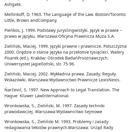
Ashgate.
Mellinkoff, D. 1963. The Language of the Law. Boston/Toronto:
Little, Brown andCompany.
Pieńkos, J. 1999. Podstawy juryslingwistyki. Język w prawie –
prawo w języku. Warszawa:Oficyna Prawnicza Muza S.A.
Zieliński, Maciej. 1999. Języki prawne i prawnicze. Polszczyzna
2000. Orędzie o stanie języka na przełomie tysiącleci. Walery
Pisarek (ed.). Kraków: Ośrodek BadańPrsoznawczych.
Uniwersystet Jagielloński, str. 75-96.
Zieliński, Maciej. 2002. Wykładnia prawa. Zasady. Reguły.
Wskazówki. Warszawa:Wydawnictwo Prawnicze LexisNexis.
Ńarčević, S. 1997. New Approach to Legal Translation. The
Hague: Kluwer LawInternational.
Wronkowska, S., Zieliński, M. 1997. Zasady techniki
prawodawczej. Warszawa:Wydawnictwo Sejmowe
Wronkowska, S., Zieliński M. 1993. Problemy i zasady
redagowania tekstów prawnych.Warszawa: Urząd Rady