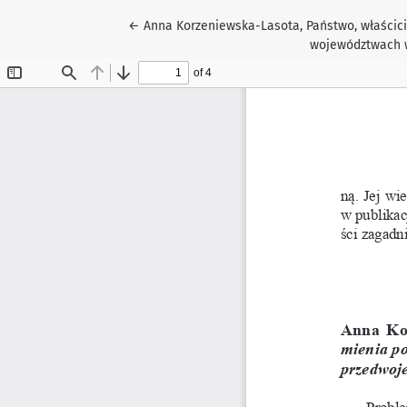
Wróć do szczegółów artykułu
←
Anna Korzeniewska-Lasota, Państwo, właścici
województwach w