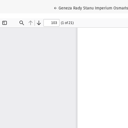
Wróć do szczegółów artykułu
←
Geneza Rady Stanu Imperium Osmański