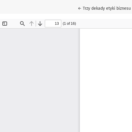
Wróć do szczegółów artyk
←
Trzy dekady etyki biznesu