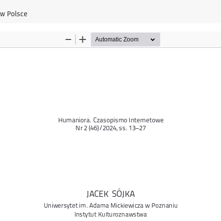
ułu
 w Polsce