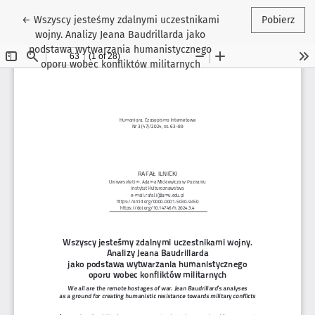
Wróć do szczegółów artykułu
←
Wszyscy jesteśmy zdalnymi uczestnikami
Pobierz
wojny. Analizy Jeana Baudrillarda jako
podstawa wytwarzania humanistycznego
oporu wobec konfliktów militarnych