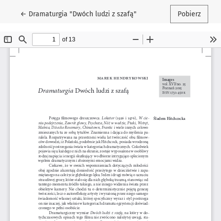
Wróć do szczegółów artykułu
←
Dramaturgia "Dwóch ludzi z szafą"
Pobierz