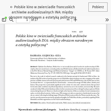
Wróć do szczegółów artykułu
←
Polskie kino w zwierciadle francuskich
Pobierz
archiwów audiowizualnych INA: między
obrazem narodowym a estetyką polityczną