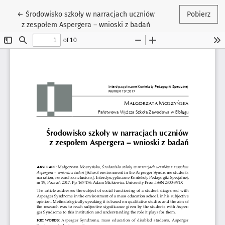
Wróć do szczegółów artykułu
←
Środowisko szkoły w narracjach uczniów
Pobierz
z zespołem Aspergera – wnioski z badań