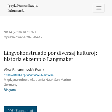
Lingvokonstruado por diversaj kulturoj: historia ekzemplo Lang
Język. Komunikacja.
Informacja
NR 14 (2019)
,
RECENZJE
Opublikowane 2020-04-17
Lingvokonstruado por diversaj kulturoj:
historia ekzemplo Langmaker
Vĕra Barandovská-Frank
https://orcid.org/0000-0002-3720-0263
Międzynarodowa Akademia Nauk San Marino
Germany
Biogram
PDF (Esperanto)