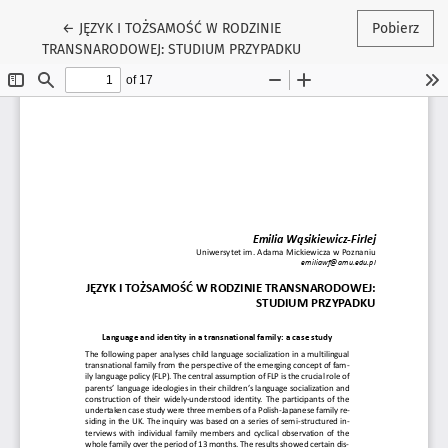
Wróć do szczegółów artykułu
←
JĘZYK I TOŻSAMOŚĆ W RODZINIE
Pobierz
TRANSNARODOWEJ: STUDIUM PRZYPADKU