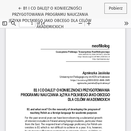
Wróć do szczegółów artykułu
←
B1 I CO DALEJ? O KONIECZNOŚCI
Pobierz
PRZYGOTOWANIA PROGRAMU NAUCZANIA
JĘZYKA POLSKIEGO JAKO OBCEGO DLA CELÓW
AKADEMICKICH