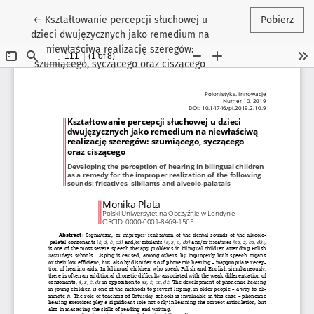
Wróć do szczegółów artykułu
←
Kształtowanie percepcji słuchowej u
Pobierz
dzieci dwujęzycznych jako remedium na
niewłaściwą realizację szeregów:
szumiącego, syczącego oraz ciszącego