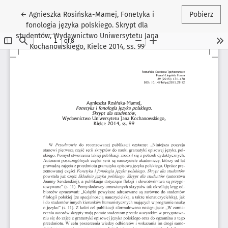
Wróć do szczegółów artykułu
←
Agnieszka Rosińska-Mamej, Fonetyka i
Pobierz
fonologia języka polskiego. Skrypt dla
studentów, Wydawnictwo Uniwersytetu Jana
Kochanowskiego, Kielce 2014, ss. 99