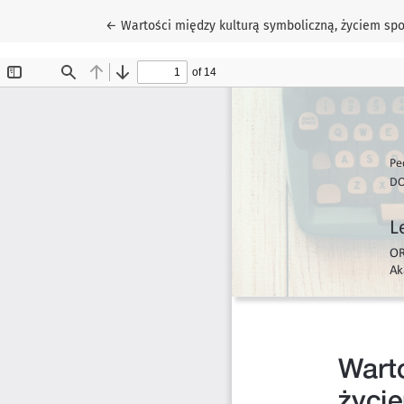
Wróć do szczegółów artykułu
←
Wartości między kulturą symboliczną, życiem sp