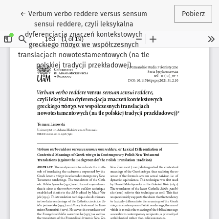
Wróć do szczegółów artykułu
←
Verbum verbo reddere versus sensum
Pobierz
sensui reddere, czyli leksykalna
dyferencjacja znaczeń kontekstowych
greckiego πάσχα we współczesnych
translacjach nowotestamentowych (na tle
polskiej tradycji przekładowej)