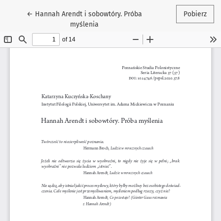
Wróć do szczegółów artykułu
←
Hannah Arendt i sobowtóry. Próba
Pobierz
myślenia