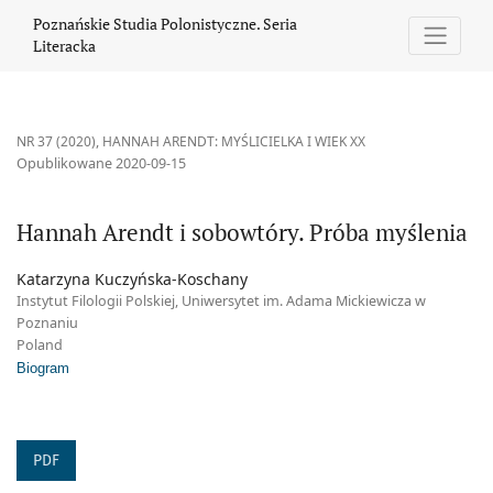
Hannah Arendt i sobowtóry. Próba myślenia
Poznańskie Studia Polonistyczne. Seria
Literacka
NR 37 (2020)
,
HANNAH ARENDT: MYŚLICIELKA I WIEK XX
Opublikowane 2020-09-15
Hannah Arendt i sobowtóry. Próba myślenia
Katarzyna Kuczyńska-Koschany
Instytut Filologii Polskiej, Uniwersytet im. Adama Mickiewicza w
Poznaniu
Poland
Biogram
PDF