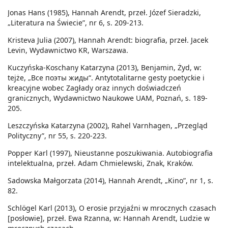
Jonas Hans (1985), Hannah Arendt, przeł. Józef Sieradzki,
„Literatura na Świecie”, nr 6, s. 209-213.
Kristeva Julia (2007), Hannah Arendt: biografia, przeł. Jacek
Levin, Wydawnictwo KR, Warszawa.
Kuczyńska-Koschany Katarzyna (2013), Benjamin, Żyd, w:
tejże, „Все поэты жиды“. Antytotalitarne gesty poetyckie i
kreacyjne wobec Zagłady oraz innych doświadczeń
granicznych, Wydawnictwo Naukowe UAM, Poznań, s. 189-
205.
Leszczyńska Katarzyna (2002), Rahel Varnhagen, „Przegląd
Polityczny”, nr 55, s. 220-223.
Popper Karl (1997), Nieustanne poszukiwania. Autobiografia
intelektualna, przeł. Adam Chmielewski, Znak, Kraków.
Sadowska Małgorzata (2014), Hannah Arendt, „Kino”, nr 1, s.
82.
Schlögel Karl (2013), O erosie przyjaźni w mrocznych czasach
[posłowie], przeł. Ewa Rzanna, w: Hannah Arendt, Ludzie w