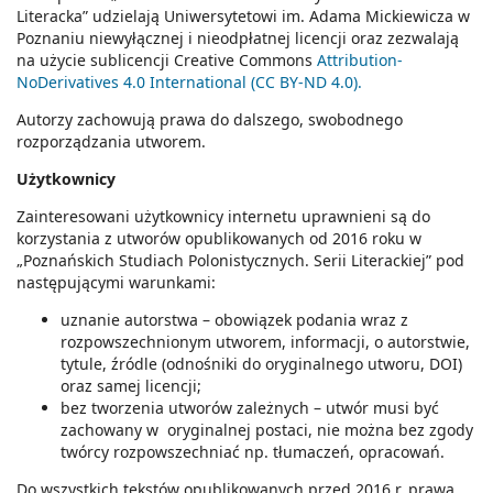
Literacka”
udzielają Uniwersytetowi im. Adama Mickiewicza w
Poznaniu niewyłącznej i nieodpłatnej licencji oraz zezwalają
na użycie sublicencji Creative Commons
Attribution-
NoDerivatives 4.0 International (CC BY-ND 4.0).
Autorzy zachowują prawa do dalszego, swobodnego
rozporządzania utworem.
Użytkownicy
Zainteresowani użytkownicy internetu uprawnieni są do
korzystania z utworów opublikowanych od 2016 roku w
„Poznańskich Studiach Polonistycznych. Serii Literackiej” pod
następującymi warunkami:
uznanie autorstwa – obowiązek podania wraz z
rozpowszechnionym utworem, informacji, o autorstwie,
tytule, źródle (odnośniki do oryginalnego utworu, DOI)
oraz samej licencji;
bez tworzenia utworów zależnych – utwór musi być
zachowany w oryginalnej postaci, nie można bez zgody
twórcy rozpowszechniać np. tłumaczeń, opracowań.
Do wszystkich tekstów opublikowanych przed 2016 r. prawa