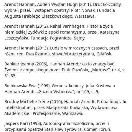
Arendt Hannah, Auden Wystan Hugh (2011), Drut kolczasty,
wybrał, przeł. i wstępem opatrzył Piotr Nowak, Fundacja
Augusta Hrabiego Cieszkowskiego, Warszawa.
Arendt Hannah (2012), Rahel Varnhagen. Historia życia
niemieckiej Żydówki z epoki romantyzmu, przeł. Katarzyna
Leszczyńska, Fundacja Pogranicze, Sejny.
Arendt Hannah (2013), Ludzie w mrocznych czasach, przeł.
różni, red. Ewa Rzanna, słowo/obraz terytoria, Gdańsk.
Bankier Joanna (2006), Hannah Arendt: co to znaczy być
Żydem, z angielskiego przeł. Piotr Paziński, „Midrasz”, nr 4, s.
31-35.
Bieńkowska Ewa (1999), Geniusz kobiecy. Julia Kristeva o
Hannah Arendt, „Gazeta Wyborcza”, nr 169, s. 9.
Brudny Michelle-Irène (2010), Hannah Arendt. Próba biografii
intelektualnej, przeł. Małgorzata Kowalska, Wydawnictwa
Akademickie i Profesjonalne, Warszawa.
Jaspers Karl (1993), Autobiografia filozoficzna, przeł. i
przypisami opatrzył Stanisław Tyrowicz, Comer, Toruń.