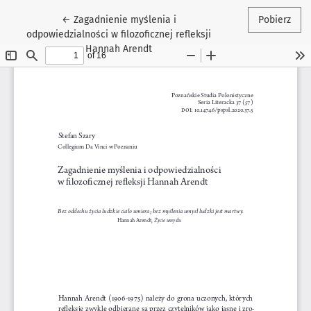
Wróć do szczegółów artykułu
←
Zagadnienie myślenia i
Pobierz
odpowiedzialności w filozoficznej refleksji
Hannah Arendt