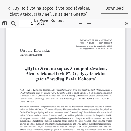
Return to Article Details
←
„Byl to život na sopce, život pod závalem,
Download
život v tekoucí lavině”. „Dissident Ghetto”
by Pavel Kohout