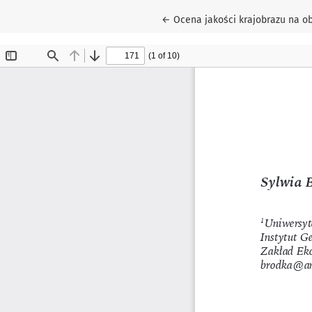
Wróć do szczegółów artykułu
←
Ocena jakości krajobrazu na o