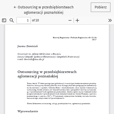
Wróć do szczegółów artykułu
←
Outsourcing w przedsiębiorstwach
Pobierz
aglomeracji poznańskiej