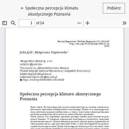
Wróć do szczegółów artykułu
←
Społeczna percepcja klimatu
Pobierz
akustycznego Poznania