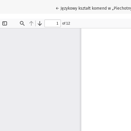
Wróć do szczegółów artykułu
←
Językowy kształt komend w „Piechotny