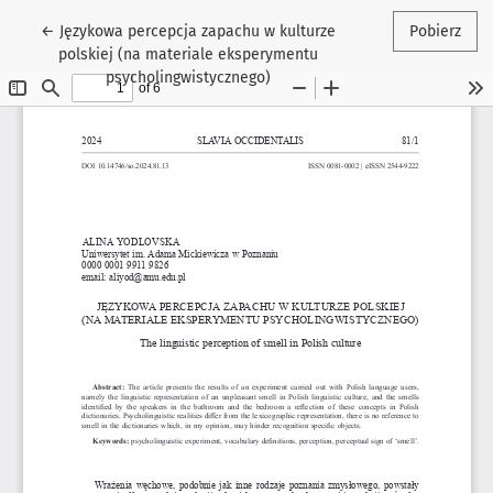
Wróć do szczegółów artykułu
←
Językowa percepcja zapachu w kulturze
Pobierz
polskiej (na materiale eksperymentu
psycholingwistycznego)