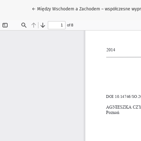
Wróć do szczegółów artykułu
←
Między Wschodem a Zachodem – współczesne wyprawy