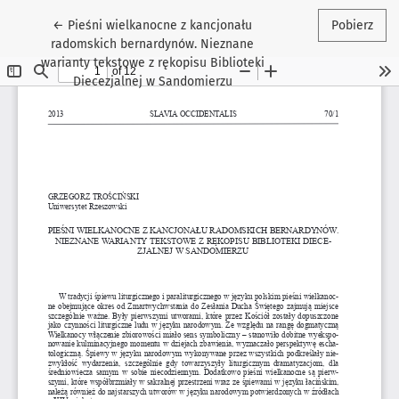
Wróć do szczegółów artykułu
←
Pieśni wielkanocne z kancjonału
Pobierz
radomskich bernardynów. Nieznane
warianty tekstowe z rękopisu Biblioteki
Diecezjalnej w Sandomierzu