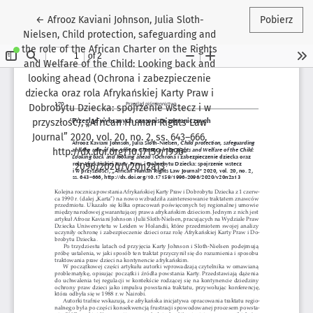
Wróć do szczegółów artykułu
←
Afrooz Kaviani Johnson, Julia Sloth-
Pobierz
Nielsen, Child protection, safeguarding and
the role of the African Charter on the Rights
and Welfare of the Child: Looking back and
looking ahead (Ochrona i zabezpieczenie
dziecka oraz rola Afrykańskiej Karty Praw i
Dobrobytu Dziecka: spojrzenie wstecz i w
przyszłość), „African Human Rights Law
Journal” 2020, vol. 20, no. 2, ss. 643–666,
http://dx.doi.org/10.17159/1996-
2096/2020/v20n2a13