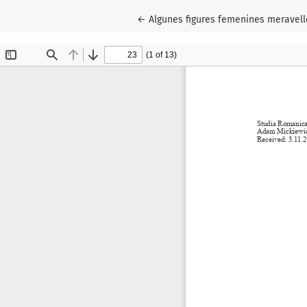
Wróć do szczegółów artykułu
←
Algunes figures femenines meravello