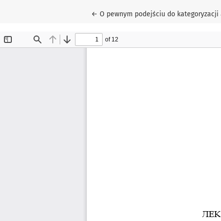
Wróć do szczegółów artykułu
←
O pewnym podejściu do kategoryzacji 