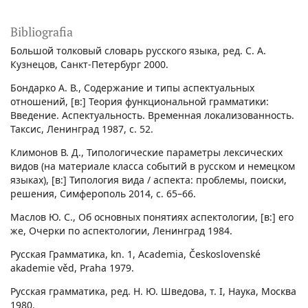
Bibliografia
Большой толковый словарь русского языкa, ред. С. А.
Кузнецов, Санкт-Петербург 2000.
Бондарко А. В., Содержание и типы аспектуальных
отношений, [в:] Теория функциональной грамматики:
Введение. Аспектуальность. Временная локализованность.
Таксис, Ленинград 1987, с. 52.
Климонов В. Д., Типологические параметры лексических
видов (на материале класса событий в русском и немецком
языках), [в:] Типология вида / аспекта: проблемы, поиски,
решения, Симферополь 2014, с. 65–66.
Маслов Ю. С., Об основных понятиях аспектологии, [в:] его
же, Очерки по аспектологии, Ленинград 1984.
Русская Грамматика, kn. 1, Academia, Československé
akademie věd, Praha 1979.
Русская грамматика, ред. Н. Ю. Шведовa, т. I, Наука, Москва
1980.