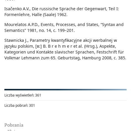
Isačenko A.V., Die russische Sprache der Gegenwart, Teil I:
Formenlehre, Halle (Saale) 1962.
Mourelatos A.P.D., Events, Processes, and States, “Syntax and
Semantics” 1981, no. 14, c. 199–201.
Stawnicka J., Parametry kwantyfikacyjne akcji werbalnej w
języku polskim, [в:] B. B r e h m e r et al. (Hrsg.), Aspekte,
Kategorien und Kontakte slavischer Sprachen, Festschrift für
Volkmar Lehmann zum 65. Geburtstag, Hamburg 2008, с. 385.
Liczba wyświetleń:
361
Liczba pobrań:
301
Pobrania