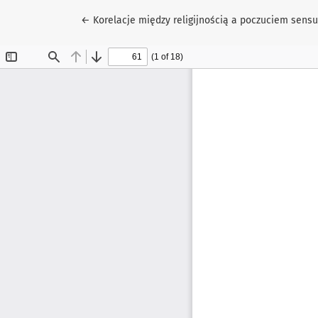
Wróć do szczegółów artykułu
←
Korelacje między religijnością a poczuciem sensu